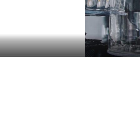
@crédit photo : Yénou André Photographie